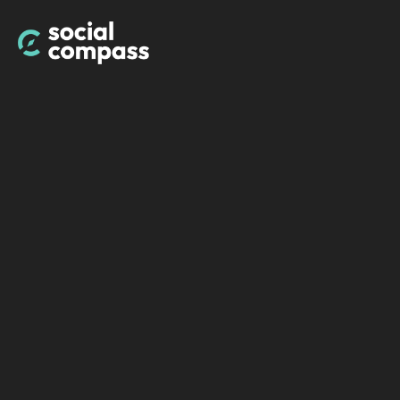
Alle functies van
Instagram leren
begrijpen?
Ontdek alle basisonderdelen van Instagram in deze
complete 101 basis cursus.
Dat wil ik!